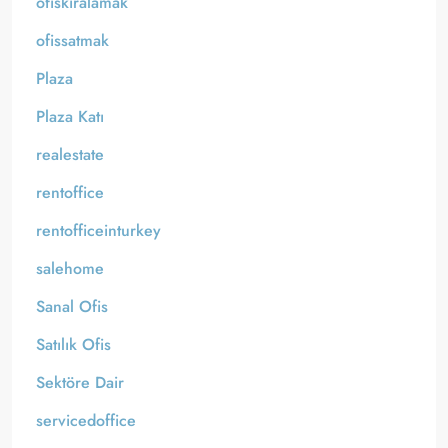
ofiskiralamak
ofissatmak
Plaza
Plaza Katı
realestate
rentoffice
rentofficeinturkey
salehome
Sanal Ofis
Satılık Ofis
Sektöre Dair
servicedoffice