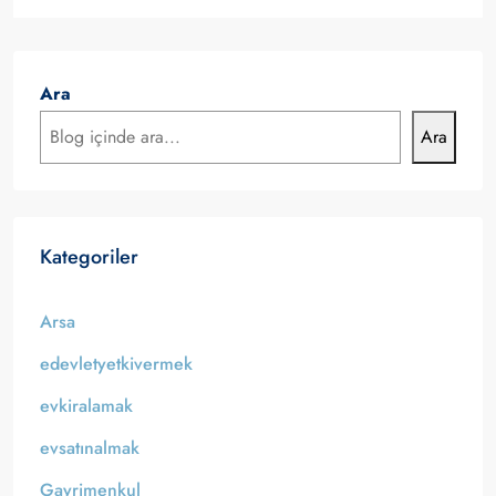
Ara
Ara
Kategoriler
Arsa
edevletyetkivermek
evkiralamak
evsatınalmak
Gayrimenkul