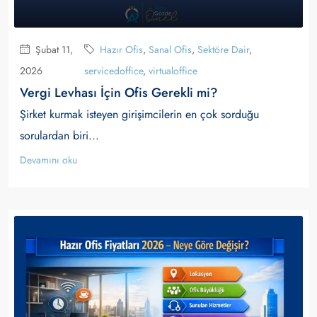
Şubat 11,
Hazır Ofis
,
Sanal Ofis
,
Sektöre Dair
,
2026
servicedoffice
,
virtualoffice
Vergi Levhası İçin Ofis Gerekli mi?
Şirket kurmak isteyen girişimcilerin en çok sorduğu
sorulardan biri...
Devamını oku