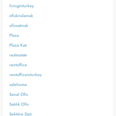
livinginturkey
ofiskiralamak
ofissatmak
Plaza
Plaza Katı
realestate
rentoffice
rentofficeinturkey
salehome
Sanal Ofis
Satılık Ofis
Sektöre Dair