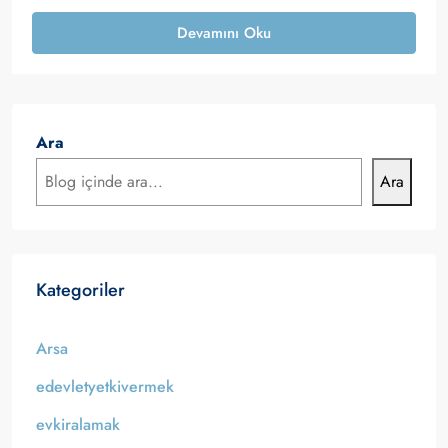
Devamını Oku
Ara
Ara
Kategoriler
Arsa
edevletyetkivermek
evkiralamak