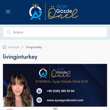
Anasayfa
livinginturkey
livinginturkey