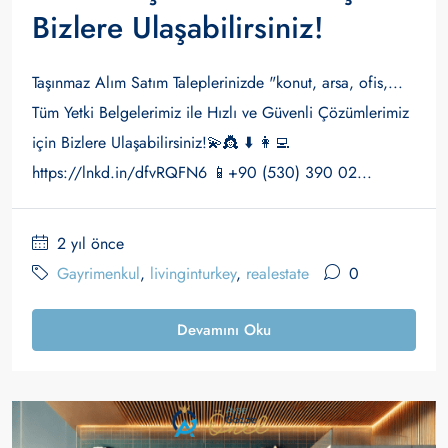
Bizlere Ulaşabilirsiniz!
Taşınmaz Alım Satım Taleplerinizde "konut, arsa, ofis,...
Tüm Yetki Belgelerimiz ile Hızlı ve Güvenli Çözümlerimiz
için Bizlere Ulaşabilirsiniz!💫👸 ⬇️ 👩‍💻
https://lnkd.in/dfvRQFN6 📱+90 (530) 390 02...
2 yıl önce
Gayrimenkul
,
livinginturkey
,
realestate
0
Devamını Oku