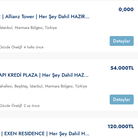
0,000
ATAŞEHİR | Allianz Tower | Her Şey Dahil HAZIR Ofis | KİRALIK
 İstanbul, Marmara Bölgesi, Türkiye
Detaylar
 Gözde Önel
4 hafta önce
54.000TL
Levent |YAPI KREDİ PLAZA | Her Şey Dahil HAZIR Ofis | KİRALIK
hallesi, Beşiktaş, İstanbul, Marmara Bölgesi, Türkiye
Detaylar
 Gözde Önel
2 ay önce
120.000TL
Ümraniye | EXEN RESIDENCE | Her Şey Dahil HAZIR Ofis | KİRALIK