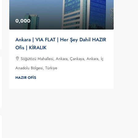
0,000
0,00
Ankara | VIA FLAT | Her Şey Dahil HAZIR
LEVENT 
Ofis | KİRALIK
HAZIR O
Söğütözü Mahallesi, Ankara, Çankaya, Ankara, İç
Levent 
Anadolu Bölgesi, Türkiye
Bölgesi, T
HAZIR OFIS
HAZIR OF