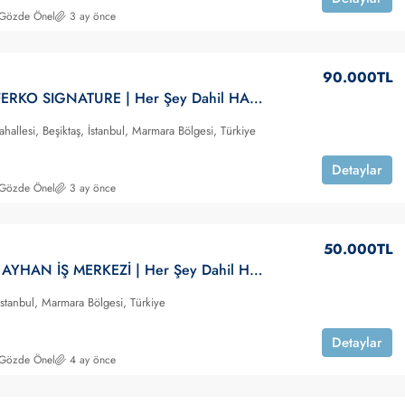
 Gözde Önel
3 ay önce
90.000TL
Levent | FERKO SIGNATURE | Her Şey Dahil HAZIR Ofis | KİRALIK
hallesi, Beşiktaş, İstanbul, Marmara Bölgesi, Türkiye
Detaylar
 Gözde Önel
3 ay önce
50.000TL
Kadıköy | AYHAN İŞ MERKEZİ | Her Şey Dahil HAZIR Ofis | KİRALIK
İstanbul, Marmara Bölgesi, Türkiye
Detaylar
 Gözde Önel
4 ay önce