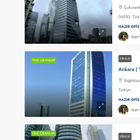
Çukuramba
06530, Türk
HAZIR OFIS
Ayşe
KIRALIK
ÖNE ÇIKANLAR
Söğütözü 
Türkiye
HAZIR OFIS
Ayşe
ÖNE ÇIKANLAR
KIRALIK