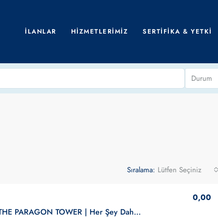
İLANLAR
HIZMETLERIMIZ
SERTIFIKA & YETKI
Durum
Sıralama:
Lütfen Seçiniz
0,00
Ankara | THE PARAGON TOWER | Her Şey Dahil HAZIR Ofis | KİRALIK