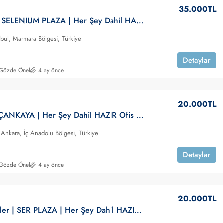
35.000TL
Beşiktaş | SELENIUM PLAZA | Her Şey Dahil HAZIR Ofis | KİRALIK
tanbul, Marmara Bölgesi, Türkiye
Detaylar
 Gözde Önel
4 ay önce
20.000TL
Ankara | ÇANKAYA | Her Şey Dahil HAZIR Ofis | KİRALIK
Ankara, İç Anadolu Bölgesi, Türkiye
Detaylar
 Gözde Önel
4 ay önce
20.000TL
Bahçelievler | SER PLAZA | Her Şey Dahil HAZIR Ofis | KİRALIK