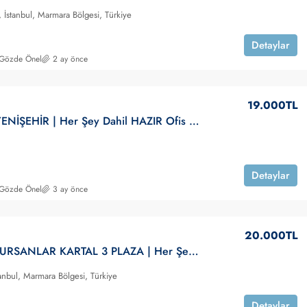
 İstanbul, Marmara Bölgesi, Türkiye
Detaylar
 Gözde Önel
2 ay önce
19.000TL
PENDİK YENİŞEHİR | Her Şey Dahil HAZIR Ofis | KİRALIK
Detaylar
 Gözde Önel
3 ay önce
20.000TL
Kartal | NURSANLAR KARTAL 3 PLAZA | Her Şey Dahil HAZIR Ofis | KİRALIK
stanbul, Marmara Bölgesi, Türkiye
Detaylar