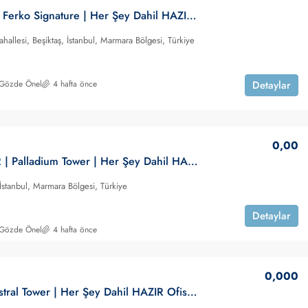
LEVENT | Ferko Signature | Her Şey Dahil HAZIR Ofis | KİRALIK
hallesi, Beşiktaş, İstanbul, Marmara Bölgesi, Türkiye
0,00
 Gözde Önel
4 hafta önce
Detaylar
r Şey Dahil
Ankara | THE PARAGON TOWER | Her
Şey Dahil HAZIR Ofis | KİRALIK
rkiye
Çukurambar Mahallesi, Ankara, Çankaya, Ankara,
0,00
İç Anadolu Bölgesi, 06530, Türkiye
ATAŞEHİR | Palladium Tower | Her Şey Dahil HAZIR Ofis | KİRALIK
HAZIR OFIS
 İstanbul, Marmara Bölgesi, Türkiye
Detaylar
 Gözde Önel
4 hafta önce
0,000
İzmir | Mistral Tower | Her Şey Dahil HAZIR Ofis | KİRALIK