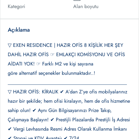
Kategori
Alan boyutu
Açıklama
▽ EXEN RESIDENCE | HAZIR OFİS 8 KİŞİLİK HER ŞEY
DAHİL HAZIR OFİS ☞ EMLAKÇI KOMİSYONU VE OFİS
AİDATI YOK! ☞ Farklı M2 ve kişi sayısına
göre alternatif seçenekler bulunmaktadır..!
________________________________________________
▽ HAZIR OFİS: KİRALIK ✔ A’dan Z’ye ofis mobilyalarınız
hazır bir şekilde; hem ofisi kiralayın, hem de ofis hizmetine
sahip olun! ✔ Aynı Gün Bilgisayarınızı Prize Takıp,
Çalışmaya Başlayın! ✔ Prestijli Plazalarda Prestijli İş Adresi
✔ Vergi Levhasında Resmi Adres Olarak Kullanma İmkanı
✔ Stopaj ve KDV Avantajı ✔ 7/24