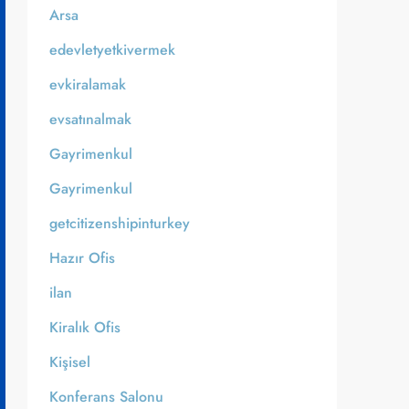
Arsa
edevletyetkivermek
evkiralamak
evsatınalmak
Gayrimenkul
Gayrimenkul
getcitizenshipinturkey
Hazır Ofis
ilan
Kiralık Ofis
Kişisel
Konferans Salonu