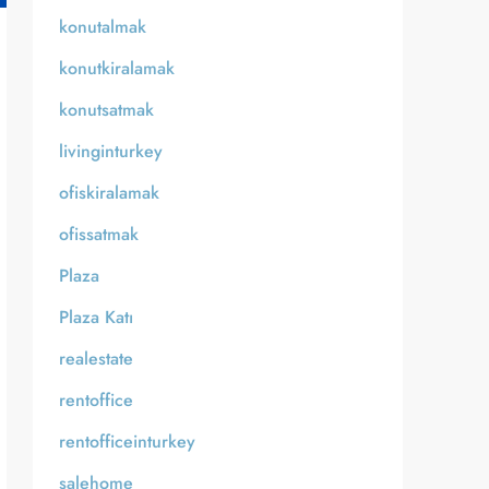
konutalmak
konutkiralamak
konutsatmak
livinginturkey
ofiskiralamak
ofissatmak
Plaza
Plaza Katı
realestate
rentoffice
rentofficeinturkey
salehome