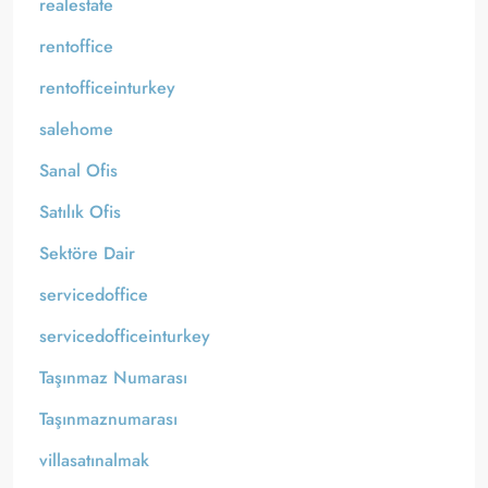
realestate
rentoffice
rentofficeinturkey
salehome
Sanal Ofis
Satılık Ofis
Sektöre Dair
servicedoffice
servicedofficeinturkey
Taşınmaz Numarası
Taşınmaznumarası
villasatınalmak