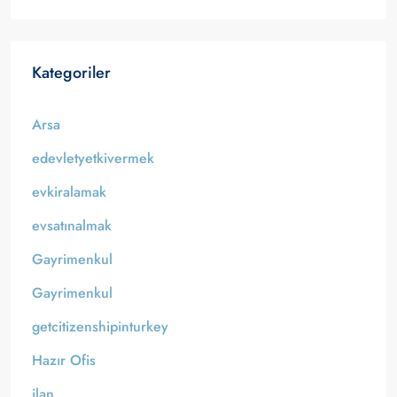
Kategoriler
Arsa
edevletyetkivermek
evkiralamak
evsatınalmak
Gayrimenkul
Gayrimenkul
getcitizenshipinturkey
Hazır Ofis
ilan