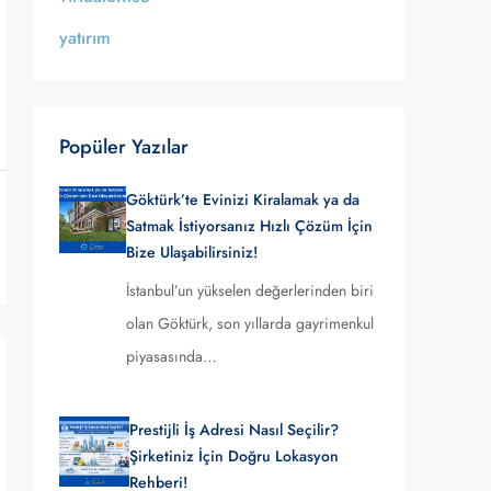
yatırım
Popüler Yazılar
Göktürk’te Evinizi Kiralamak ya da
Satmak İstiyorsanız Hızlı Çözüm İçin
Bize Ulaşabilirsiniz!
İstanbul’un yükselen değerlerinden biri
olan Göktürk, son yıllarda gayrimenkul
piyasasında…
Prestijli İş Adresi Nasıl Seçilir?
Şirketiniz İçin Doğru Lokasyon
Rehberi!