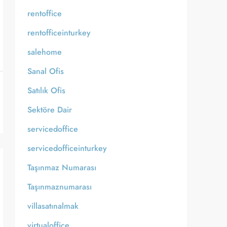
rentoffice
rentofficeinturkey
salehome
Sanal Ofis
Satılık Ofis
Sektöre Dair
servicedoffice
servicedofficeinturkey
Taşınmaz Numarası
Taşınmaznumarası
villasatınalmak
virtualoffice