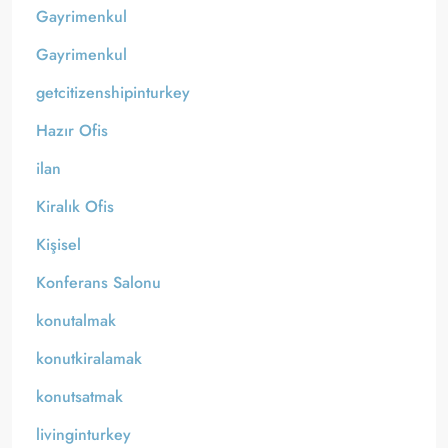
Gayrimenkul
Gayrimenkul
getcitizenshipinturkey
Hazır Ofis
ilan
Kiralık Ofis
Kişisel
Konferans Salonu
konutalmak
konutkiralamak
konutsatmak
livinginturkey