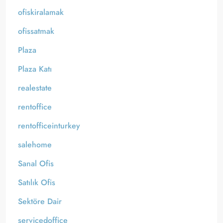
ofiskiralamak
ofissatmak
Plaza
Plaza Katı
realestate
rentoffice
rentofficeinturkey
salehome
Sanal Ofis
Satılık Ofis
Sektöre Dair
servicedoffice