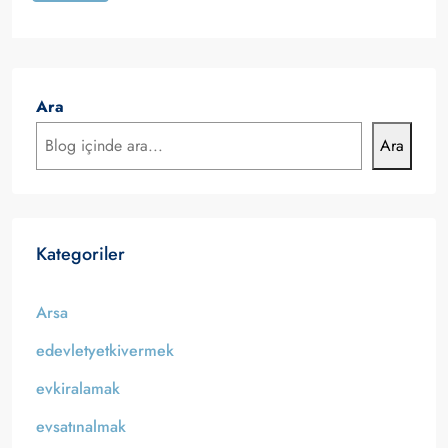
Ara
Ara
Kategoriler
Arsa
edevletyetkivermek
evkiralamak
evsatınalmak