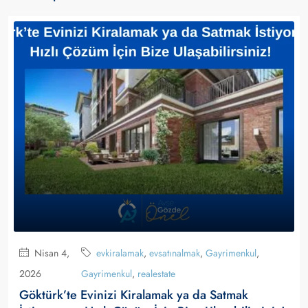
Nisan 4,
evkiralamak
,
evsatınalmak
,
Gayrimenkul
,
2026
Gayrimenkul
,
realestate
Göktürk’te Evinizi Kiralamak ya da Satmak