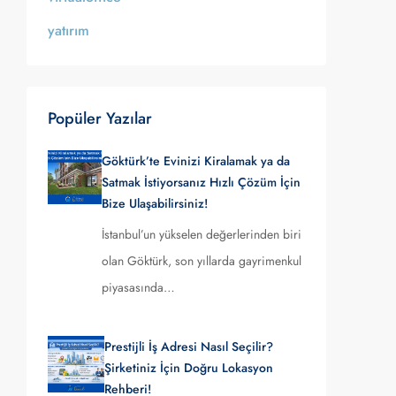
yatırım
Popüler Yazılar
Göktürk’te Evinizi Kiralamak ya da
Satmak İstiyorsanız Hızlı Çözüm İçin
Bize Ulaşabilirsiniz!
İstanbul’un yükselen değerlerinden biri
olan Göktürk, son yıllarda gayrimenkul
piyasasında…
Prestijli İş Adresi Nasıl Seçilir?
Şirketiniz İçin Doğru Lokasyon
Rehberi!