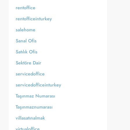
rentoffice
rentofficeinturkey
salehome
Sanal Ofis
Satılık Ofis
Sektöre Dair
servicedoffice
servicedofficeinturkey
Taşınmaz Numarası
Taşınmaznumarası
villasatınalmak
virtualoffice