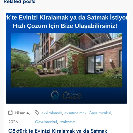
Related posts
Nisan 4,
evkiralamak
,
evsatınalmak
,
Gayrimenkul
,
2026
Gayrimenkul
,
realestate
Göktürk’te Evinizi Kiralamak ya da Satmak