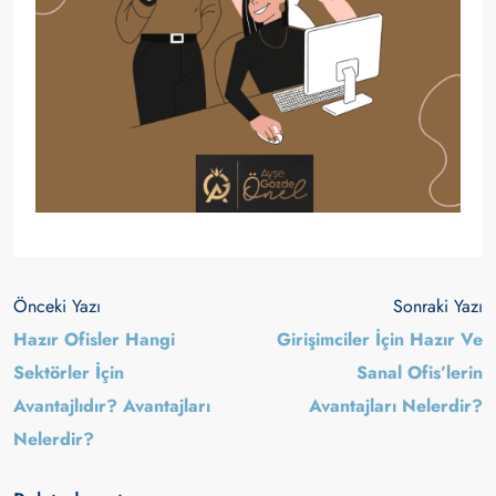
Önceki Yazı
Sonraki Yazı
Hazır Ofisler Hangi
Girişimciler İçin Hazır Ve
Sektörler İçin
Sanal Ofis’lerin
Avantajlıdır? Avantajları
Avantajları Nelerdir?
Nelerdir?