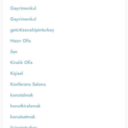
Gayrimenkul
Gayrimenkul
getcitizenshipinturkey
Hazır Ofis
ilan
Kiralık Ofis
Kişisel
Konferans Salonu
konutalmak
konutkiralamak
konutsatmak
livinginturkey