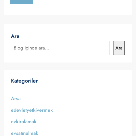
Ara
Ara
Kategoriler
Arsa
edevletyetkivermek
evkiralamak
evsatınalmak