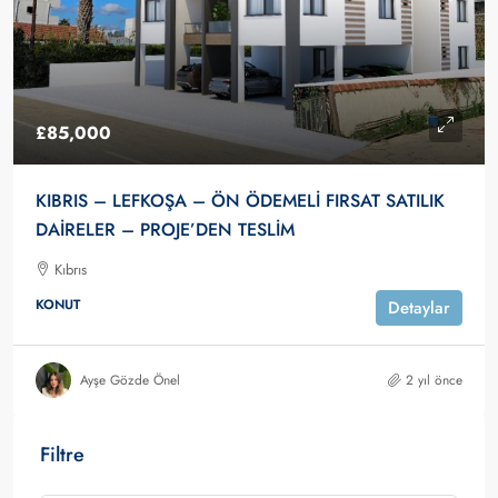
£85,000
KIBRIS – LEFKOŞA – ÖN ÖDEMELİ FIRSAT SATILIK
DAİRELER – PROJE’DEN TESLİM
Kıbrıs
KONUT
Detaylar
Ayşe Gözde Önel
2 yıl önce
Filtre