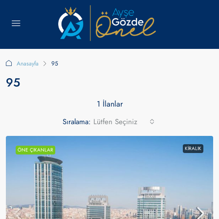
Anasayfa
95
95
1 İlanlar
Sıralama:
Lütfen Seçiniz
KIRALIK
ÖNE ÇIKANLAR