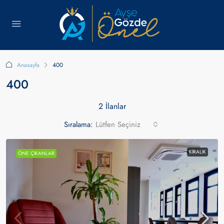
Anasayfa
400
400
2 İlanlar
Sıralama:
Lütfen Seçiniz
KIRALIK
ÖNE ÇIKANLAR