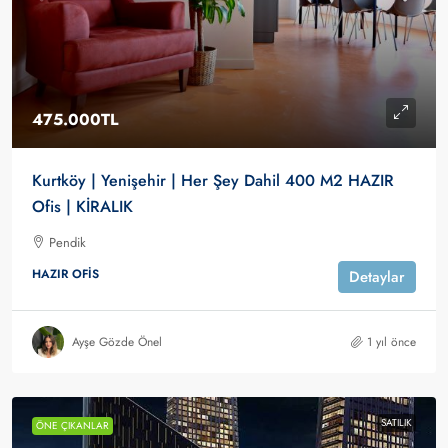
475.000TL
Kurtköy | Yenişehir | Her Şey Dahil 400 M2 HAZIR
Ofis | KİRALIK
Pendik
HAZIR OFIS
Detaylar
Ayşe Gözde Önel
1 yıl önce
SATILIK
ÖNE ÇIKANLAR