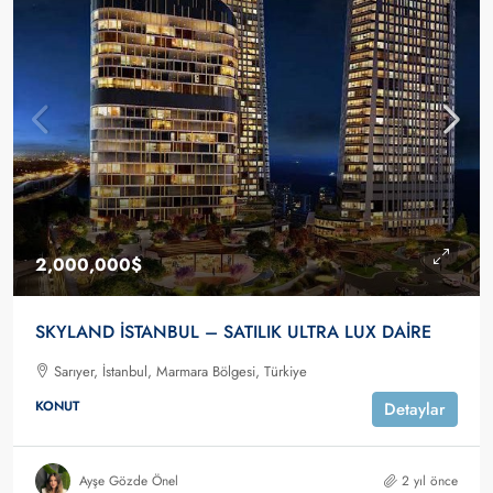
2,000,000$
SKYLAND İSTANBUL – SATILIK ULTRA LUX DAİRE
Sarıyer, İstanbul, Marmara Bölgesi, Türkiye
KONUT
Detaylar
Ayşe Gözde Önel
2 yıl önce