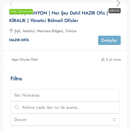
KIRALIK
ÖNE ÇIKANLAR
Levent | KANYON | Her Şey Dahil HAZIR Ofis |
KİRALIK | Yönetici Bölmeli Ofisler
Şişli, İstanbul, Marmara Bölgesi, Türkiye
Detaylar
HAZIR OFIS
Ayşe Gözde Önel
2 yıl önce
Filtre
Durum