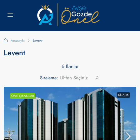
Anasayfa
Levent
Levent
6 İlanlar
Sıralama:
Lütfen Seçiniz
KIRALIK
ÖNE ÇIKANLAR