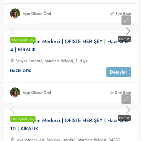
Ayşe Gözde Önel
1 yıl önce
55.000TL
KIRALIK
ÖNE ÇIKANLAR
Ofis Deneyim Merkezi | OFİSTE HER ŞEY | HazırOfis-
4 | KİRALIK
Sarıyer, İstanbul, Marmara Bölgesi, Türkiye
HAZIR OFIS
Detaylar
Ayşe Gözde Önel
2 yıl önce
160.000TL
KIRALIK
ÖNE ÇIKANLAR
Ofis Deneyim Merkezi | OFİSTE HER ŞEY | HazırOfis-
10 | KİRALIK
Levent Mahallesi, Beşiktaş, İstanbul, Marmara Bölgesi, 34330,