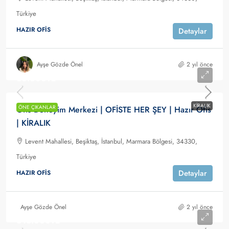
Türkiye
HAZIR OFIS
Detaylar
Ayşe Gözde Önel
2 yıl önce
30.000TL
KIRALIK
ÖNE ÇIKANLAR
Ofis Deneyim Merkezi | OFİSTE HER ŞEY | Hazır Ofis
| KİRALIK
Levent Mahallesi, Beşiktaş, İstanbul, Marmara Bölgesi, 34330,
Türkiye
Detaylar
HAZIR OFIS
Ayşe Gözde Önel
2 yıl önce
613.000TL