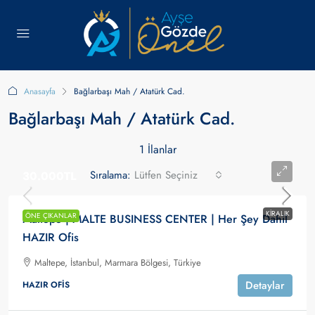
Anasayfa
Bağlarbaşı Mah / Atatürk Cad.
Bağlarbaşı Mah / Atatürk Cad.
1 İlanlar
Sıralama:
Lütfen Seçiniz
30.000TL
KIRALIK
ÖNE ÇIKANLAR
Maltepe | MALTE BUSINESS CENTER | Her Şey Dahil
HAZIR Ofis
Maltepe, İstanbul, Marmara Bölgesi, Türkiye
Detaylar
HAZIR OFIS