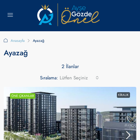
Anasayfa
Ayazağ
Ayazağ
2 İlanlar
Sıralama:
Lütfen Seçiniz
KIRALIK
ÖNE ÇIKANLAR