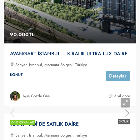
90.000TL
AVANGART İSTANBUL – KİRALIK ULTRA LUX DAİRE
Sarıyer, İstanbul, Marmara Bölgesi, Türkiye
KONUT
Detaylar
Ayşe Gözde Önel
3 yıl önce
22.000.000TL
SATILIK
ÖNE ÇIKANLAR
TERAS VADİ’DE SATILIK DAİRE
Sarıyer, İstanbul, Marmara Bölgesi, Türkiye