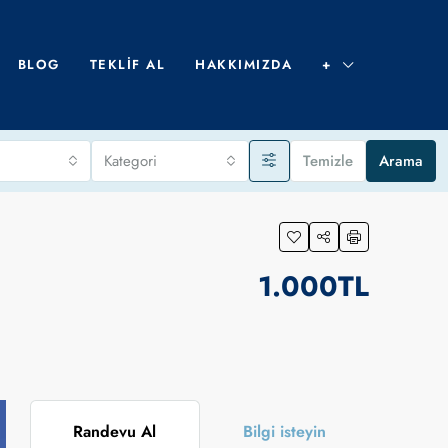
BLOG
TEKLIF AL
HAKKIMIZDA
+
Kategori
Temizle
Arama
1.000TL
Randevu Al
Bilgi isteyin