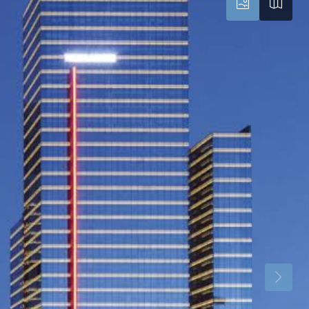
Çar
Per
Cum
19
20
21
Ağu
Ağu
Ağu