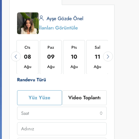
Ayşe Gözde Önel
İlanları Görüntüle
Cts
Cts
Paz
Pts
Sal
Çar
22
08
09
10
11
12
Ağu
Ağu
Ağu
Ağu
Ağu
Ağu
Randevu Türü
Yüz Yüze
Video Toplantı
Saat