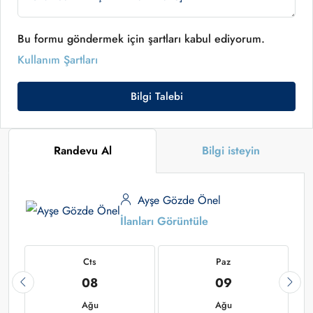
Bu formu göndermek için şartları kabul ediyorum.
Kullanım Şartları
Bilgi Talebi
Randevu Al
Bilgi isteyin
Ayşe Gözde Önel
İlanları Görüntüle
Cts
Paz
08
09
Ağu
Ağu