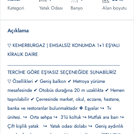
Kategori
Yatak Odası
Banyo
Alan boyutu
Açıklama
▽ KEMERBURGAZ | EMSALSİZ KONUMDA 1+1 EŞYALI
KİRALIK DAİRE
_______________________________________________
TERCİHE GÖRE EŞYASIZ SEÇENEĞİDE SUNABİLİRİZ
▽ Özellikleri ✔ Geniş balkon ✔ Metroya yürüme
mesafesinde ✔ Otobüs durağına 20 m uzaklıkta ✔ Hemen
taşınılabilir ✔ Çevresinde market, okul, eczane, hastane,
banka ve restoranlar bulunmaktadır ❖ Eşyalar ↪ Tv
ünitesi. ↪ Orta sehpa ↪ 3’lü koltuk ↪ Mutfak ara barı ↪
Çift kişilik yatak ↪ Yatak odası dolabı ↪ Geniş aydınlık