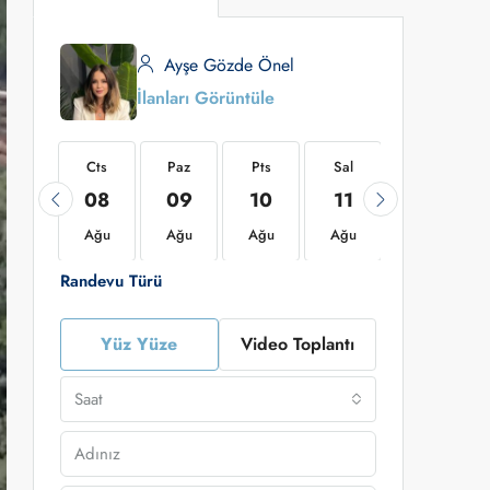
Ayşe Gözde Önel
İlanları Görüntüle
Cts
Cts
Paz
Pts
Sal
Çar
22
08
09
10
11
12
Ağu
Ağu
Ağu
Ağu
Ağu
Ağu
Randevu Türü
Yüz Yüze
Video Toplantı
Saat