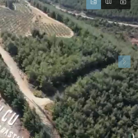
Çar
Per
Cum
19
20
21
Ağu
Ağu
Ağu