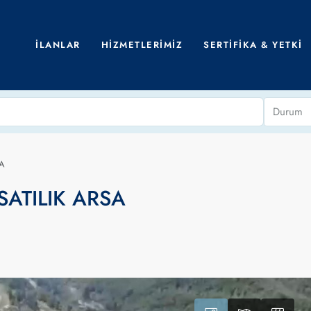
İLANLAR
HIZMETLERIMIZ
SERTIFIKA & YETKI
Durum
SA
ATILIK ARSA