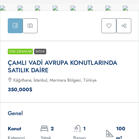
ÖNE ÇIKANLAR
SATILIK
ÇAMLI VADİ AVRUPA KONUTLARINDA
SATILIK DAİRE
Kâğıthane, İstanbul, Marmara Bölgesi, Türkiye
350,000$
Genel
Konut
2
1
100
Kategori
Yatak
Banyo
m²