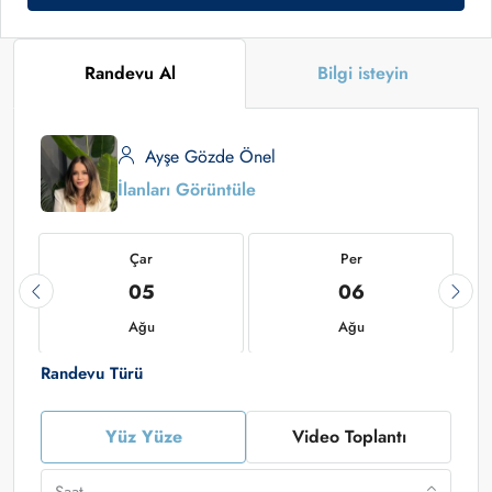
Randevu Al
Bilgi isteyin
Ayşe Gözde Önel
İlanları Görüntüle
Çar
Per
05
06
Ağu
Ağu
Randevu Türü
Yüz Yüze
Video Toplantı