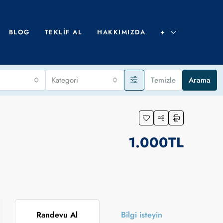
BLOG
TEKLIF AL
HAKKIMIZDA
+
Kategori
Temizle
Arama
1.000TL
Randevu Al
Bilgi isteyin