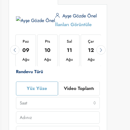
Ayşe Gözde Önel
İlanları Görüntüle
Paz
Paz
Pts
Sal
Çar
Per
23
09
10
11
12
13
Ağu
Ağu
Ağu
Ağu
Ağu
Ağu
Randevu Türü
Yüz Yüze
Video Toplantı
Saat