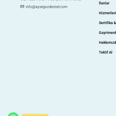
İlanlar
info@aysegozdeonel.com
Hizmetler
Sertifika 
Gayrimenk
Hakkımız
Teklif Al