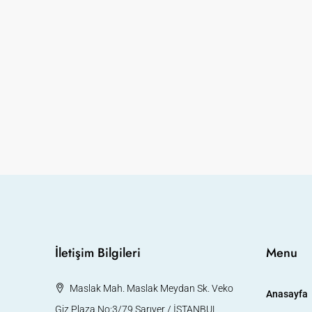
0,000
İzmir | Mistral Tower | He
HAZIR Ofis | KİRALIK
Konak, İzmir, Ege Bölgesi, Tü
HAZIR OFIS
İletişim Bilgileri
Menu
Maslak Mah. Maslak Meydan Sk. Veko
Anasayfa
Giz Plaza No:3/79 Sarıyer / İSTANBUL