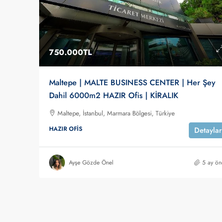
750.000TL
Maltepe | MALTE BUSINESS CENTER | Her Şey
Dahil 6000m2 HAZIR Ofis | KİRALIK
Maltepe, İstanbul, Marmara Bölgesi, Türkiye
HAZIR OFIS
Detaylar
Ayşe Gözde Önel
5 ay ön