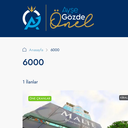
Anasayfa
6000
6000
1 İlanlar
KIRAL
ÖNE ÇIKANLAR