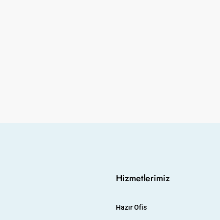
0,00
r Şey Dahil
Ankara | THE PARAGON TOWER | Her
Şey Dahil HAZIR Ofis | KİRALIK
rkiye
Çukurambar Mahallesi, Ankara, Çankaya, Ankara,
İç Anadolu Bölgesi, 06530, Türkiye
HAZIR OFIS
Hizmetlerimiz
Hazır Ofis