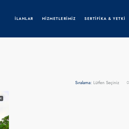
İLANLAR
HIZMETLERIMIZ
SERTIFIKA & YETKI
Sıralama:
Lütfen Seçiniz
IK