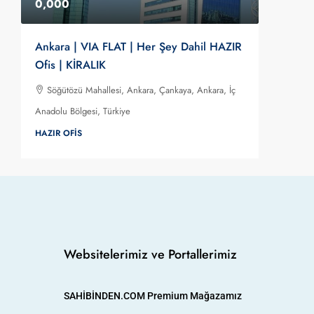
0,000
0,00
Ankara | VIA FLAT | Her Şey Dahil HAZIR
LEVENT 
Ofis | KİRALIK
HAZIR O
Söğütözü Mahallesi, Ankara, Çankaya, Ankara, İç
Levent 
Anadolu Bölgesi, Türkiye
Bölgesi, T
HAZIR OFIS
HAZIR OF
Websitelerimiz ve Portallerimiz
SAHİBİNDEN.COM Premium Mağazamız